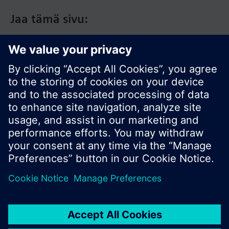
Jaa tämä sivu:
© Siemens Switzerland Ltd. 2017
Tuotevalikoima ja hinnat vaihtelevat maittain.
Tietosuojakäytäntö
Käyttöehdot