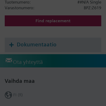
Tuotenumero:
##N/A Single
Varastonumero:
BPZ:Z619
Find replacement
Dokumentaatio
Ota yhteyttä
Vaihda maa
FI (fi)