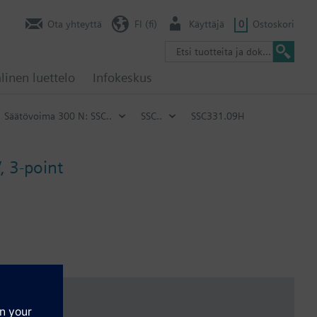
Ota yhteyttä
FI (fi)
Käyttäjä
0
Ostoskori
linen luettelo
Infokeskus
Säätövoima 300 N: SSC..
SSC..
SSC331.09H
, 3-point