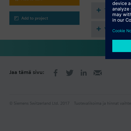
Tekninen 
Add to project
Valittavat 
Jaa tämä sivu:
© Siemens Switzerland Ltd. 2017
Tuotevalikoima ja hinnat vaihte