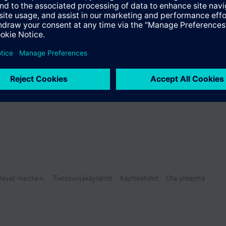
yhteenveto
lisävarusteet
levat maittain.
Tietosuojakäytäntö
Käyttöehdot
Ota yhteyttä