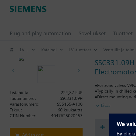
Plug and play automation
Sovellukset
Tuotteet
LVI-tuotteet
Katalogi
LVI-tuotteet
Venttiilit ja toimi
SSC331.09H
Electromotor
●For zone valves VVP..
●Typically in chilled 
Listahinta
224,87 EUR
●Direct mounting with
Tuotenumero:
SSC331.09H
●Manually adjustable,
Varastonumero:
S55155-A100
Lisää
●Parallel operation of
Takuu:
60 kuukautta
●Removable cable, st
GTIN Number:
4047625020453
Lisätietoa
Dokumenta
Tyypeillä SSC...U on 
Add to cart