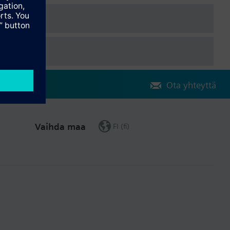
Ota yhteyttä
Vaihda maa
FI (fi)