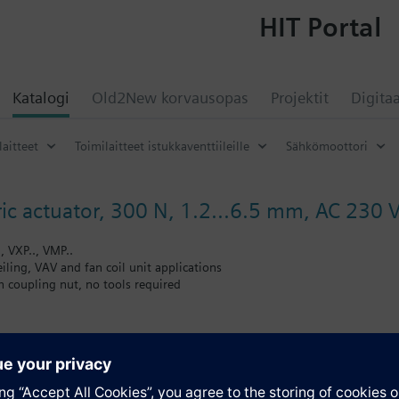
HIT Portal
Katalogi
Old2New korvausopas
Projektit
Digitaa
laitteet
Toimilaitteet istukkaventtiileille
Sähkömoottori
ic actuator, 300 N, 1.2...6.5 mm, AC 230 V
, VXP.., VMP..
ceiling, VAV and fan coil unit applications
 coupling nut, no tools required
 position and actuator motion indication (LED)
 multiple actuators possible
andard length 1.5 m
atio
UL-hyväksyntä.