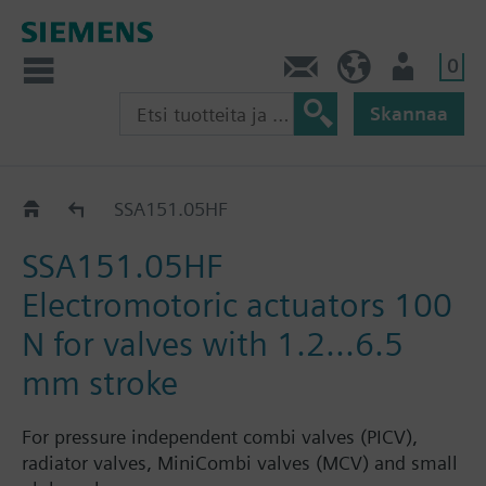
0
Ota yhteyttä
FI (fi)
Käyttäjä
Skannaa
SSA..
SSA151.05HF
SSA151.05HF
Electromotoric actuators 100
N for valves with 1.2...6.5
mm stroke
For pressure independent combi valves (PICV),
radiator valves, MiniCombi valves (MCV) and small