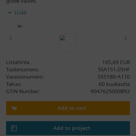
globe valves.
Electromotoric actuators for modulating control in
Lisää
radiator, chilled ceiling, VAV and fan coil unit
applications. With automatic stroke adaption, force-
dependent switching off in the end position, LED
position indication, feedback signal, and manual
operation. Suited for use with Siemens PICV
VPP46../VPI46.., Siemens MiniCombi valves
VPD../VPE.., Siemens small valves VD1..CLC and on
Listahinta
165,69 EUR
radiator valves with M30 x 1.5 connection without
Tuotenumero:
SSA151.05HF
adapter (Heimeier, Cazzaniga, Oventrop M30x1.5,
Varastonumero:
S55180-A110
Honeywell-Braukmann, MNG, Junkers, Beulco new).
Takuu:
60 kuukautta
Further valves of other manufacturers on request.
GTIN Number:
4047625009892
Lisätietoa
Add to cart
For fitting to the valve: Cap nut M30 x 1.5
1.2 mm minimal stroke required for self calibration
Add to project