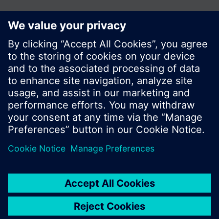
© Siemens Switzerland Ltd. 2017
Tuotevalikoima ja hinnat vaihtelevat maittain.
Tietosuojakäytäntö
Käyttöehdot
Ota yhteyttä