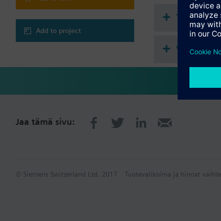
Tekninen 
Add to project
Valittavat 
Jaa tämä sivu:
© Siemens Switzerland Ltd. 2017
Tuotevalikoima ja hinnat vaihte