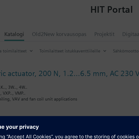
HIT Portal
Katalogi
Old2New korvausopas
Projektit
Digitaa
ja toimilaitteet
Toimilaitteet istukkaventtiileille
Sähkömootto
ic actuator, 200 N, 1.2...6.5 mm, AC 230 V
K.., 3W.., 4W..
, VXP.., VMP..
ceiling, VAV and fan coil unit applications
 coupling nut, no tools required
 position and actuator motion indication (LED)
 multiple actuators possible
andard length 1.5 m
atio