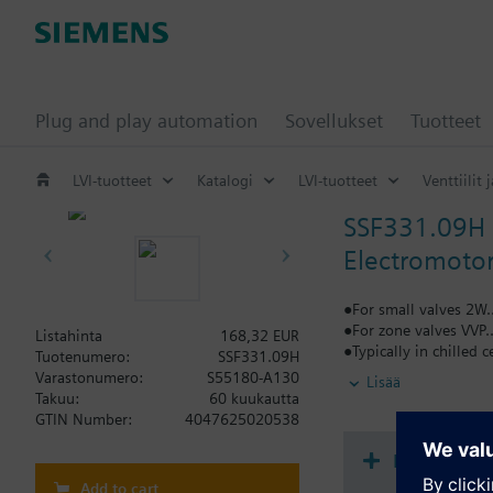
Plug and play automation
Sovellukset
Tuotteet
LVI-tuotteet
Katalogi
LVI-tuotteet
Venttiilit 
SSF331.09H
Electromotor
●For small valves 2W..
●For zone valves VVP..
Listahinta
168,32 EUR
●Typically in chilled 
Tuotenumero:
SSF331.09H
●Direct mounting with
Varastonumero:
S55180-A130
Lisää
●Manually adjustable,
Takuu:
60 kuukautta
●Parallel operation of
GTIN Number:
4047625020538
●Removable cable, st
Dokumenta
Add to cart