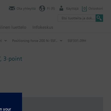
Ota yhteyttä
FI (fi)
Käyttäjä
0
Ostoskori
linen luettelo
Infokeskus
ri
Positioning force 200 N: SSF..
SSF331.09H
, 3-point