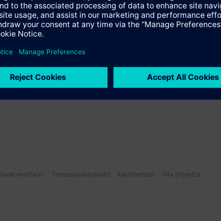
yhteenveto
lisävarusteet
levat maittain.
Tietosuojakäytäntö
Käyttöehdot
Ota yhteyttä