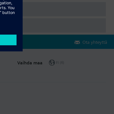
Ota yhteyttä
Vaihda maa
FI (fi)