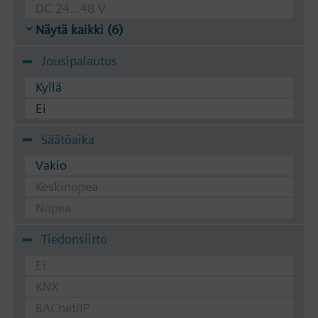
DC 24...48 V
Näytä kaikki (6)
Jousipalautus
Kyllä
Ei
Säätöaika
Vakio
Keskinopea
Nopea
Tiedonsiirto
Ei
KNX
BACnet/IP