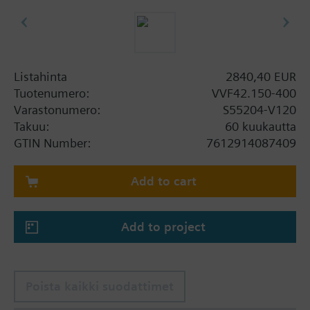
Listahinta
2840,40 EUR
Tuotenumero:
VVF42.150-400
Varastonumero:
S55204-V120
Takuu:
60 kuukautta
GTIN Number:
7612914087409
Add to cart
Add to project
Poista kaikki suodattimet