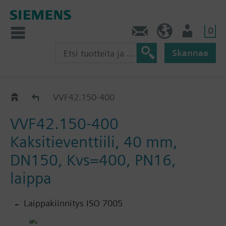
0
Ota yhteyttä
FI (fi)
Käyttäjä
Skannaa
VVF42..
VVF42.150-400
VVF42.150-400
Kaksitieventtiili, 40 mm,
DN150, Kvs=400, PN16,
laippa
Laippakiinnitys ISO 7005