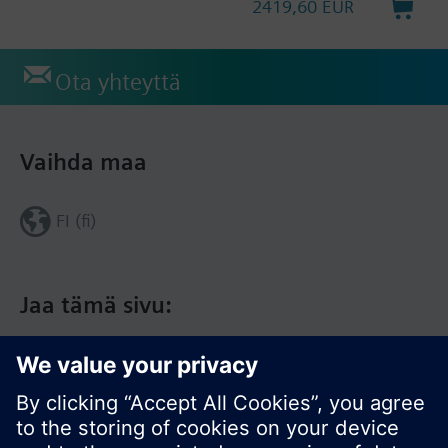
2419,60 EUR
Ota yhteyttä
Vaihda maa
FI (fi)
Jaa tämä sivu: