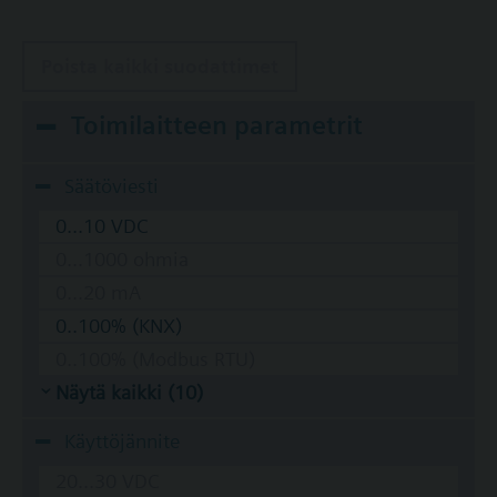
Poista kaikki suodattimet
Toimilaitteen parametrit
Säätöviesti
0...10 VDC
0...1000 ohmia
0...20 mA
0..100% (KNX)
0..100% (Modbus RTU)
Näytä kaikki (10)
Käyttöjännite
20...30 VDC