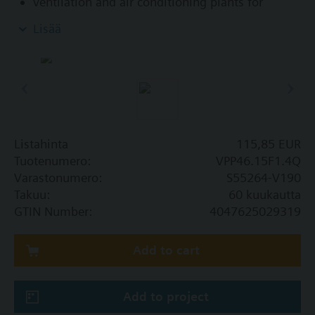
ventilation and air conditioning plants for
control on the water side and automatic
Lisää
hydraulic balancing of terminal units, such as
fan coils, induction units, and in heat
exchangers for heating or cooling.
heating zones like self-contained heating
systems, apartments, individual rooms, etc.
closed circuits
Listahinta
115,85 EUR
Volumetric flow 220…1330 l/h. With differential
Tuotenumero:
VPP46.15F1.4Q
pressure test points.
Varastonumero:
S55264-V190
Takuu:
60 kuukautta
GTIN Number:
4047625029319
Add to cart
Add to project