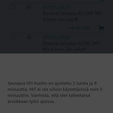
STP321.65L20
Thermal Actuator AC230V NO
6.5mm 2m on/off
44,45 EUR
STP121.65L20
Thermal Actuator AC/DC 24V
NO 6.5mm 2m on/off
44,45 EUR
STA121.65H20
Thermal Actuator AC/DC24V
NC 6.5mm 2m on/off
Seuraava HIT-huolto on ajoitettu 2 tuntia ja 9
74,17 EUR
minuuttia. HIT ei ole silloin käytettävissä noin 5
minuuttiin. Varmista, että olet tallentanut
STA321.65H20
arvokkaan työsi ajoissa.
Thermal Actuator AC230V NC
6.5mm 2m on/off