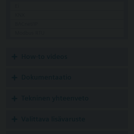
Ei
KNX
BACnet/IP
Modbus RTU
How-to videos
Dokumentaatio
Tekninen yhteenveto
Valittava lisävaruste