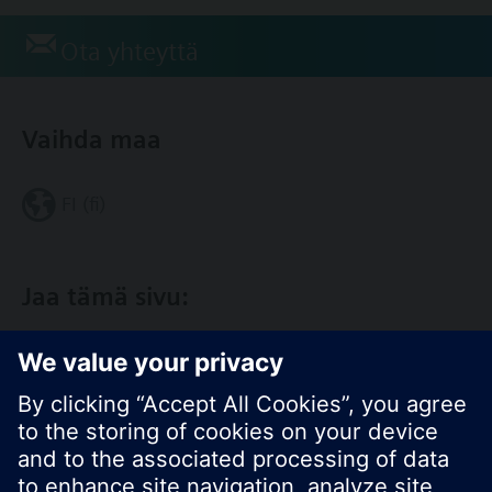
Ota yhteyttä
Vaihda maa
FI (fi)
Jaa tämä sivu: