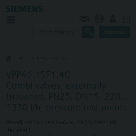
0
Ota yhteyttä
FI (fi)
Käyttäjä
Skannaa
VPP46..
VPP46.15F1.4Q
VPP46.15F1.4Q
Combi valves, externally
threaded, PN25, DN15, 220…
1330 l/h, pressure test points
Pre-adjustable Combi valves, PN 25, externally
threaded for