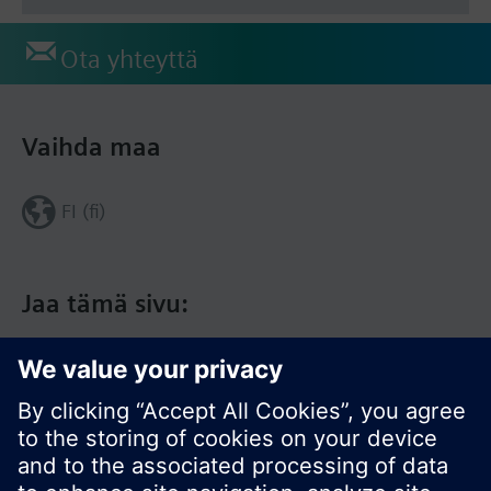
Ota yhteyttä
Vaihda maa
FI (fi)
Jaa tämä sivu: