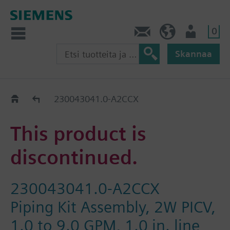
0
Ota yhteyttä
FI (fi)
Käyttäjä
Skannaa
Old2New
230043041.0-A2CCX
This product is
discontinued.
230043041.0-A2CCX
Piping Kit Assembly, 2W PICV,
1.0 to 9.0 GPM, 1.0 in. line