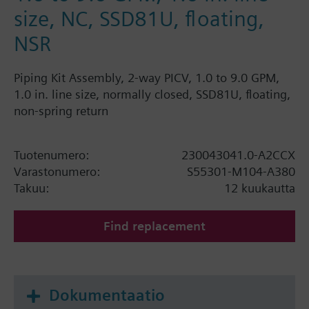
size, NC, SSD81U, floating,
NSR
Piping Kit Assembly, 2-way PICV, 1.0 to 9.0 GPM,
1.0 in. line size, normally closed, SSD81U, floating,
non-spring return
Tuotenumero:
230043041.0-A2CCX
Varastonumero:
S55301-M104-A380
Takuu:
12 kuukautta
Find replacement
Dokumentaatio