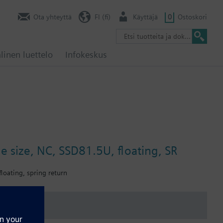
Ota yhteyttä
FI (fi)
Käyttäjä
0
Ostoskori
linen luettelo
Infokeskus
ne size, NC, SSD81.5U, floating, SR
floating, spring return