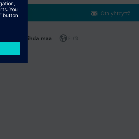
Ota yhteyttä
Vaihda maa
FI (fi)