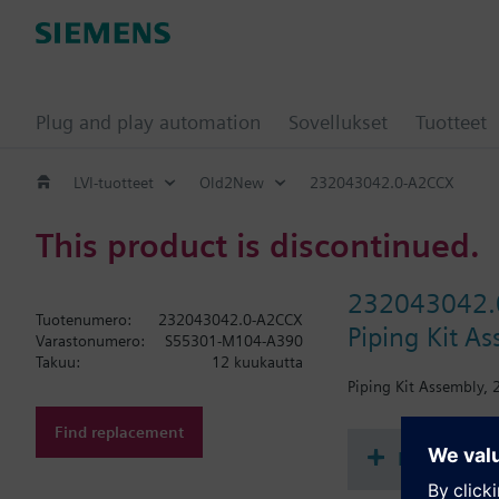
Plug and play automation
Sovellukset
Tuotteet
LVI-tuotteet
Old2New
232043042.0-A2CCX
This product is discontinued.
232043042.
Tuotenumero:
232043042.0-A2CCX
Piping Kit As
Varastonumero:
S55301-M104-A390
Takuu:
12 kuukautta
Piping Kit Assembly, 2
Find replacement
Dokumenta