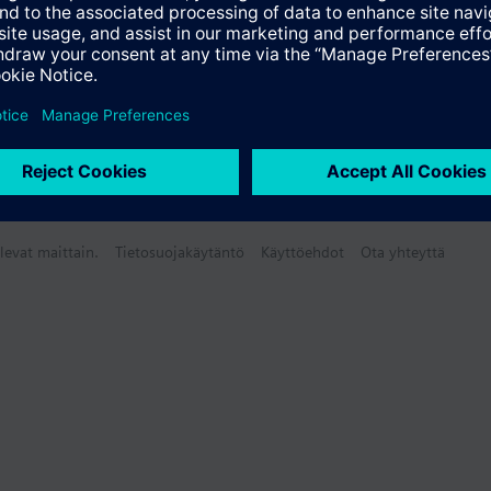
levat maittain.
Tietosuojakäytäntö
Käyttöehdot
Ota yhteyttä