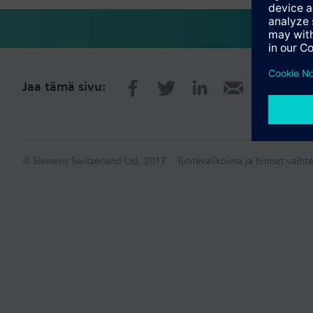
Jaa tämä sivu:
© Siemens Switzerland Ltd. 2017
Tuotevalikoima ja hinnat vaihte