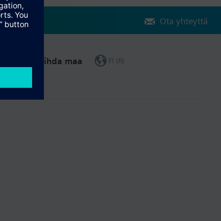
Ota yhteyttä
Vaihda maa
FI (fi)