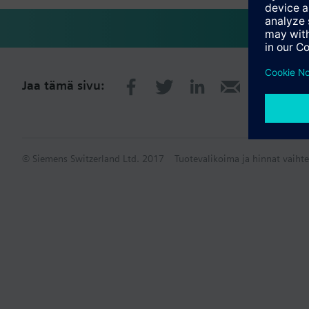
Jaa tämä sivu:
© Siemens Switzerland Ltd. 2017
Tuotevalikoima ja hinnat vaihte