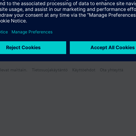
levat maittain.
Tietosuojakäytäntö
Käyttöehdot
Ota yhteyttä