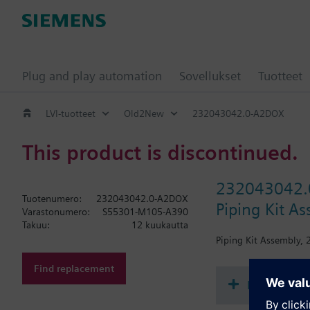
Plug and play automation
Sovellukset
Tuotteet
LVI-tuotteet
Old2New
232043042.0-A2DOX
This product is discontinued.
232043042.
Tuotenumero:
232043042.0-A2DOX
Piping Kit As
Varastonumero:
S55301-M105-A390
Takuu:
12 kuukautta
Piping Kit Assembly, 2
Find replacement
Dokumenta