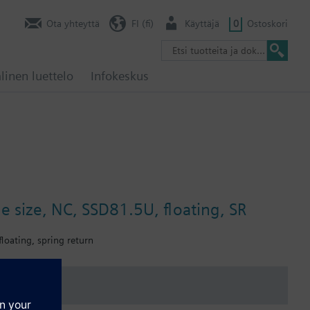
Ota yhteyttä
FI (fi)
Käyttäjä
0
Ostoskori
linen luettelo
Infokeskus
ne size, NC, SSD81.5U, floating, SR
floating, spring return