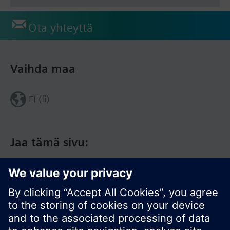
Ota yhteyttä
Vaihda maa
FI (fi)
Jaa tämä sivu: