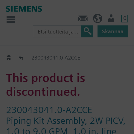
0
Ota yhteyttä
FI (fi)
Käyttäjä
Skannaa
Old2New
230043041.0-A2CCE
This product is
discontinued.
230043041.0-A2CCE
Piping Kit Assembly, 2W PICV,
1.0 to 9.0 GPM, 1.0 in. line