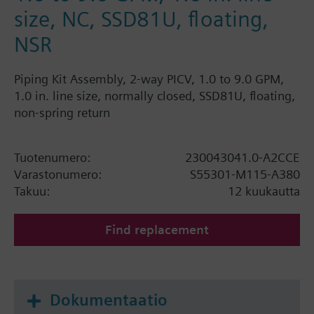
size, NC, SSD81U, floating,
NSR
Piping Kit Assembly, 2-way PICV, 1.0 to 9.0 GPM,
1.0 in. line size, normally closed, SSD81U, floating,
non-spring return
Tuotenumero:
230043041.0-A2CCE
Varastonumero:
S55301-M115-A380
Takuu:
12 kuukautta
Find replacement
Dokumentaatio