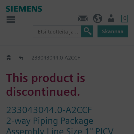
0
Ota yhteyttä
FI (fi)
Käyttäjä
Skannaa
Old2New
233043044.0-A2CCF
This product is
discontinued.
233043044.0-A2CCF
2-way Piping Package
Assembly Line Size 1" PICV