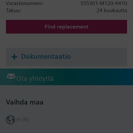
Varastonumero:
S55301-M120-A410
Takuu:
24 kuukautta
Find replacement
Dokumentaatio
Ota yhteyttä
Vaihda maa
FI (fi)