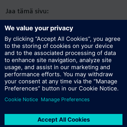
Jaa tämä sivu:
© Siemens Switzerland Ltd. 2017
Tuotevalikoima ja hinnat vaihtelevat maittain.
Tietosuojakäytäntö
Käyttöehdot