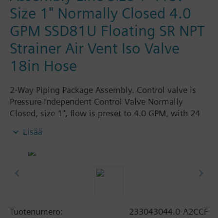
Size 1" Normally Closed 4.0
GPM SSD81U Floating SR NPT
Strainer Air Vent Iso Valve
18in Hose
2-Way Piping Package Assembly. Control valve is
Pressure Independent Control Valve Normally
Closed, size 1", flow is preset to 4.0 GPM, with 24
Vac Electronic SSD61.5U Actuator, Modulating
Lisää
Spring Return. The supply side has Y-Strainer with
Drain and PT plug, size 1". The return side has
Manual Air Vent, PICV, Isolation Valve. The Air Vent
and Isolation Valves are sized at 1". A pair of 18"
MNPT hoses are included in the assembly.
Assembly is delivered shrink wrapped.
Tuotenumero:
233043044.0-A2CCF