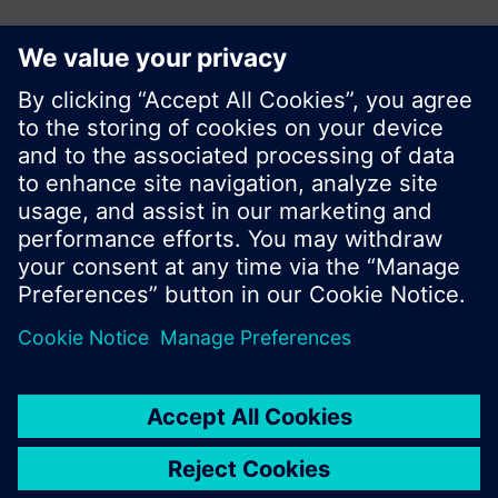
© Siemens Switzerland Ltd. 2017
Tuotevalikoima ja hinnat vaihtelevat maittain.
Tietosuojakäytäntö
Käyttöehdot
Ota yhteyttä