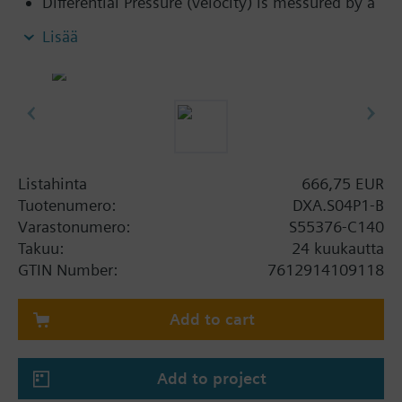
Differential Pressure (velocity) is messured by a
diaphragm type transducer
Lisää
Communicates with the controller over a
dedicated RS-485 digital bus (SCOM)
Maintenance-free sensor with auto zero feature
to calibrate sensor
Listahinta
666,75 EUR
Tuotenumero:
DXA.S04P1-B
Varastonumero:
S55376-C140
Takuu:
24 kuukautta
GTIN Number:
7612914109118
Add to cart
Add to project