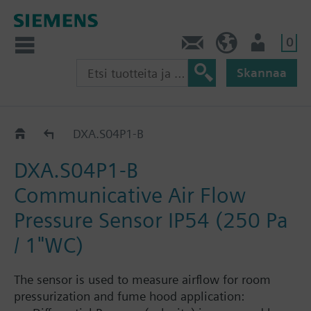
0
Ota yhteyttä
FI (fi)
Käyttäjä
Skannaa
Accessories room pressurization
DXA.S04P1-B
DXA.S04P1-B
Communicative Air Flow
Pressure Sensor IP54 (250 Pa
/ 1"WC)
The sensor is used to measure airflow for room
pressurization and fume hood application: