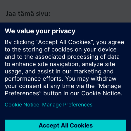
Edellisten 13 kuukauden tallennettu
Jaa tämä sivu:
lämmönkulutus
Virhenäyttöjen kontrolliluku
Kumuloitunut volyymi käyttöönotosta lähtien
Näytetyt suureiden yksiköt ovat °C tai K, kWh (tai
pyydettäessä GJ), m³/h, kW ja tunnit.
Vakionäyttönä on kumuloitunut lämmönkulutus.
© Siemens Switzerland Ltd. 2017
Tuotevalikoima ja hinnat vaihtelevat maittain.
Tietosuojakäytäntö
Käyttöehdot