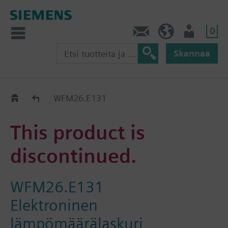
0
Ota yhteyttä
FI (fi)
Käyttäjä
Skannaa
Old2New
WFM26.E131
This product is
discontinued.
WFM26.E131
Elektroninen
lämpömäärälaskuri