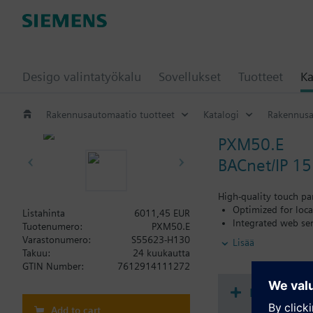
Desigo valintatyökalu
Sovellukset
Tuotteet
Ka
Rakennusautomaatio tuotteet
Katalogi
Rakennusa
PXM50.E
BACnet/IP 15
High-quality touch pan
Optimized for loca
Listahinta
6011,45 EUR
Integrated web se
Tuotenumero:
PXM50.E
Generic operation 
Varastonumero:
S55623-H130
Lisää
Offline engineerin
Takuu:
24 kuukautta
Online engineeri
GTIN Number:
7612914111272
Compact design fe
Wall mounting with
Dokumenta
15.6" high-resolut
Add to cart