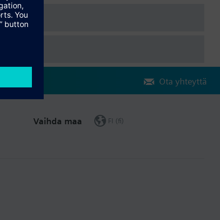
Ota yhteyttä
Vaihda maa
FI (fi)