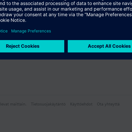
rms on an inactive screen
 AC 24 V or DC 24 V
yhteenveto
isävaruste
levat maittain.
Tietosuojakäytäntö
Käyttöehdot
Ota yhteyttä