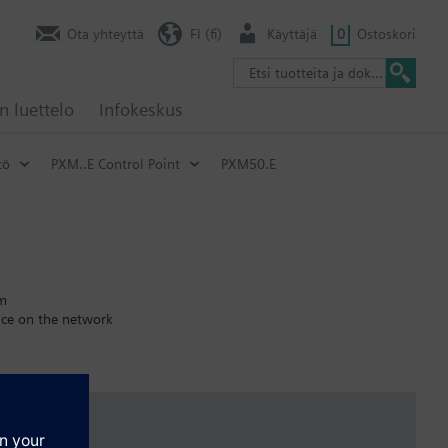
Ota yhteyttä
FI (fi)
Käyttäjä
0
Ostoskori
n luettelo
Infokeskus
tö
PXM..E Control Point
PXM50.E
em
ice on the network
t changes, display of actual values, etc.)