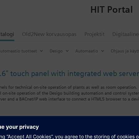
HIT Portal
talogi
Old2New korvausopas
Projektit
Digitaaline
utomaatio tuotteet
Desigo
Automaatio
Ohjaus ja käyt
.6" touch panel with integrated web server
els for technical on-site operation of plants as well as room operation.
l on-site operation of the Desigo building automation and control syst
rver and a BACnet/IP web interface to connect a HTML5 browser to a dev
and monitoring of plant functions (alarms, schedulers, calendars, set poin
g in ABT site
ng with HTML5.0 web browser
aturing a low installation depth for mounting in panel doors
 installation frames (ordered separately)
atio
ion, capacitive touch display (landscape), Resolution: 1366 x 768