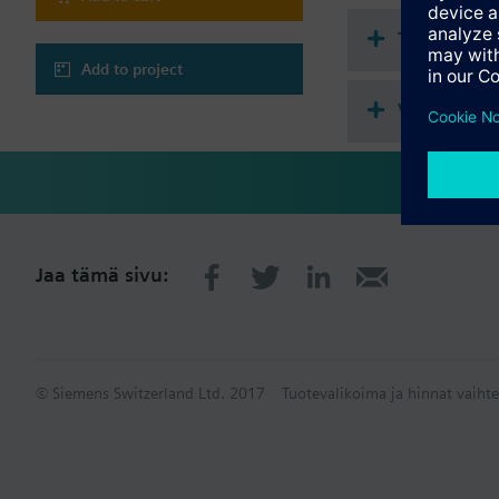
LED to display ala
Operating voltage
Tekninen 
Add to project
Valittava l
Jaa tämä sivu:
© Siemens Switzerland Ltd. 2017
Tuotevalikoima ja hinnat vaihte