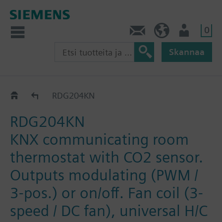
0
Ota yhteyttä
FI (fi)
Käyttäjä
Skannaa
RDG2..KN
RDG204KN
RDG204KN
KNX communicating room
thermostat with CO2 sensor.
Outputs modulating (PWM /
3-pos.) or on/off. Fan coil (3-
speed / DC fan), universal H/C