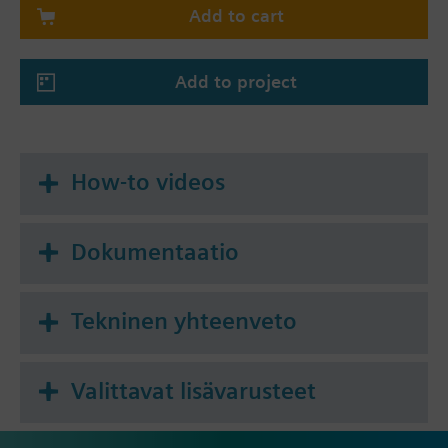
Add to cart
4-pipe system
4-pipe system with electrical heater
4-pipe / 2-stage heating and cooling system
Add to project
(selectable also for 2-stage cooling / 1-stage
heating or 2-stage heating / 1-stage cooling)
How-to videos
Dokumentaatio
Tekninen yhteenveto
Valittavat lisävarusteet