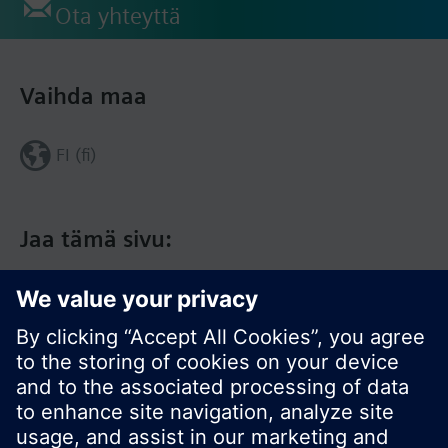
Ota yhteyttä
Vaihda maa
FI (fi)
Jaa tämä sivu: