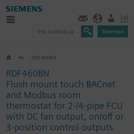
0
Ota yhteyttä
FI (fi)
Käyttäjä
Skannaa
RDF4..BN
RDF460BN
RDF460BN
Flush mount touch BACnet
and Modbus room
thermostat for 2-/4-pipe FCU
with DC fan output, on/off or
3-position control outputs