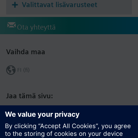
Valittavat lisävarusteet
Ota yhteyttä
Vaihda maa
FI (fi)
Jaa tämä sivu: