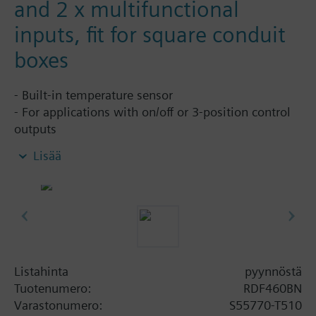
and 2 x multifunctional
inputs, fit for square conduit
boxes
- Built-in temperature sensor
- For applications with on/off or 3-position control
outputs
- For applications with DC 0...10V fan
Lisää
- AC 230 V power supply
- Commissioning via local HMI, bus or Siemens
smartphone app QuickConfig
- Communication protocol selectable: BACnet
MS/TP or Modbus RTU
Application selectable:
Listahinta
pyynnöstä
- 2-pipe system
Tuotenumero:
RDF460BN
- 2-pipe system with electrical heater
Varastonumero:
S55770-T510
- 4-pipe system