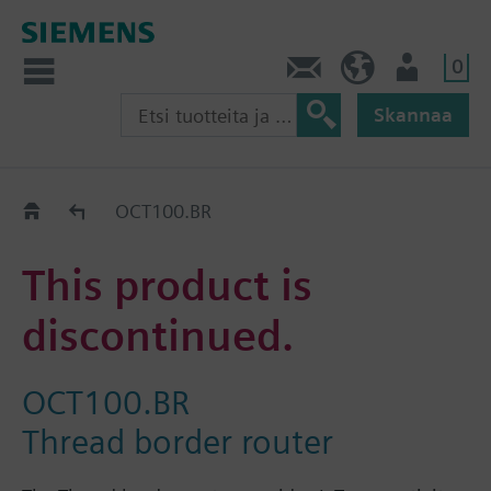
0
Ota yhteyttä
FI (fi)
Käyttäjä
Skannaa
Old2New
OCT100.BR
This product is
discontinued.
OCT100.BR
Thread border router