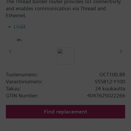
The Thread border router provides IoT connectivity
and enables communication via Thread and
Ethernet.
Compatible with all Siemens KNX IoT / Thread
Lisää
devices
Extends the wireless range by bridging from
wired Ethernet communication to wireless
thread communication
Reliable network operation with mesh network
functionality
Mains powered by external power supply
Tuotenumero:
OCT100.BR
adapter (AC 100...240 V)
Varastonumero:
S55812-Y100
Clear status indication with integrated LEDs
Takuu:
24 kuukautta
Dimensions: 92 x 26 x 77 mm
GTIN Number:
4047625022266
Find replacement