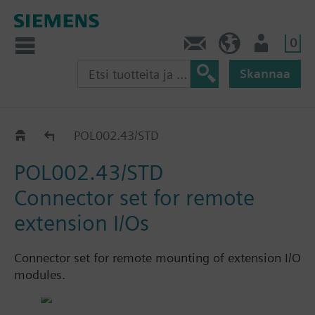
0
Ota yhteyttä
FI (fi)
Käyttäjä
Skannaa
Katalogi
POL002.43/STD
POL002.43/STD
Connector set for remote
extension I/Os
Connector set for remote mounting of extension I/O
modules.