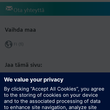
Ota yhteyttä
Vaihda maa
FI (fi)
Jaa tämä sivu: