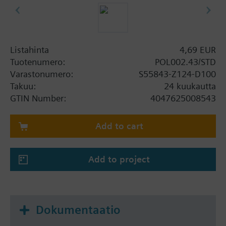
Listahinta
4,69 EUR
Tuotenumero:
POL002.43/STD
Varastonumero:
S55843-Z124-D100
Takuu:
24 kuukautta
GTIN Number:
4047625008543
Add to cart
Add to project
Dokumentaatio