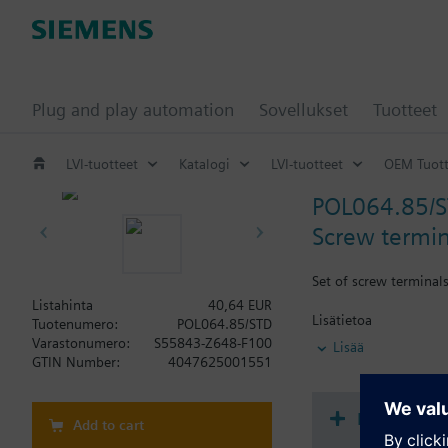
Plug and play automation
Sovellukset
Tuotteet
LVI-tuotteet
Katalogi
LVI-tuotteet
OEM Tuott
POL064.85/
Screw termin
Set of screw terminal
Listahinta
40,64 EUR
Lisätietoa
Tuotenumero:
POL064.85/STD
Screw terminal set fo
Varastonumero:
S55843-Z648-F100
Lisää
GTIN Number:
4047625001551
Dokumenta
Add to cart