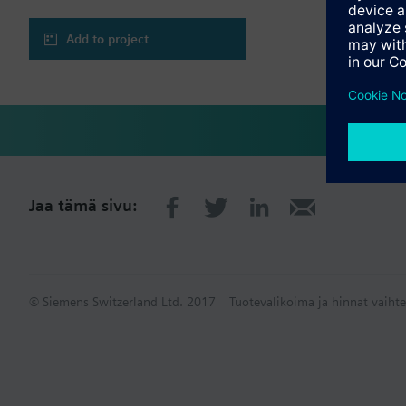
Add to project
Jaa tämä sivu:
© Siemens Switzerland Ltd. 2017
Tuotevalikoima ja hinnat vaihte