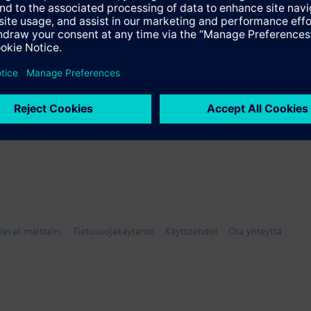
levat maittain.
Tietosuojakäytäntö
Käyttöehdot
Ota yhteyttä