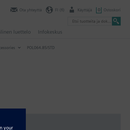
Ota yhteyttä
FI (fi)
Käyttäjä
0
Ostoskori
linen luettelo
Infokeskus
cessories
POL064.85/STD