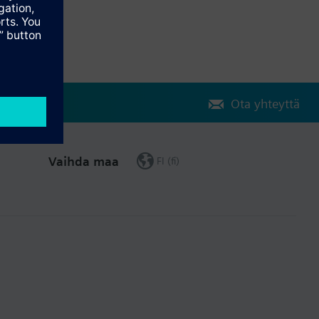
Ota yhteyttä
Vaihda maa
FI (fi)