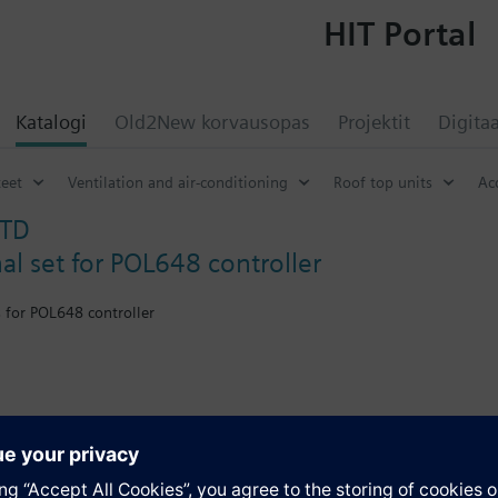
HIT Portal
Katalogi
Old2New korvausopas
Projektit
Digitaa
eet
Ventilation and air-conditioning
Roof top units
Ac
STD
al set for POL648 controller
s for POL648 controller
r POL648 controller
atio