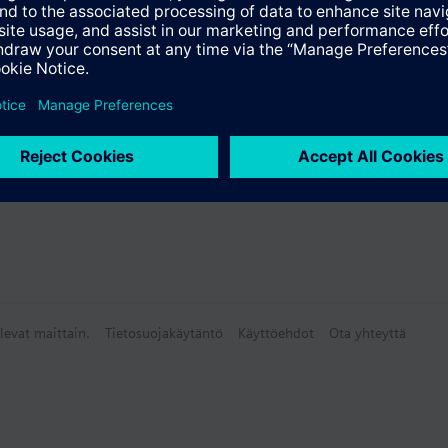
levat maittain.
Tietosuojakäytäntö
Käyttöehdot
Ota yhteyttä