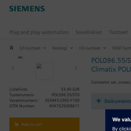
Plug and play automation
Sovellukset
Tuotteet
LVI-tuotteet
Katalogi
LVI-tuotteet
OEM Tuott
POL096.55/
Climatix POL
Connector set, screws
Listahinta
33,40 EUR
Tuotenumero:
POL096.55/STD
Dokumenta
Varastonumero:
S55843-Z965-F100
GTIN Number:
4047625008611
Add to cart