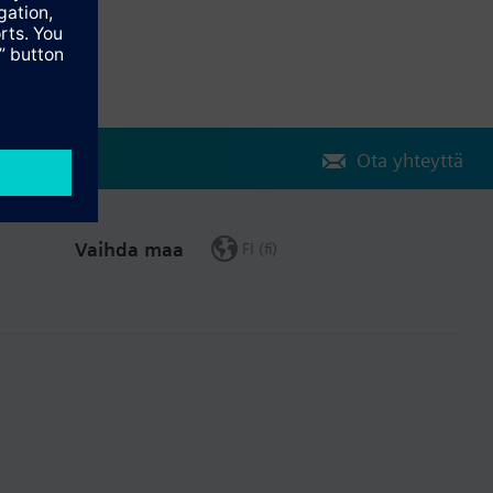
Ota yhteyttä
Vaihda maa
FI (fi)