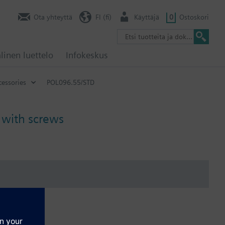
Ota yhteyttä
FI (fi)
Käyttäjä
0
Ostoskori
linen luettelo
Infokeskus
cessories
POL096.55/STD
 with screws