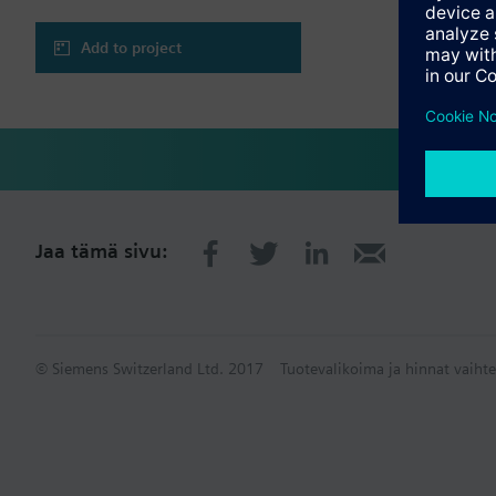
Add to project
Jaa tämä sivu:
© Siemens Switzerland Ltd. 2017
Tuotevalikoima ja hinnat vaihte