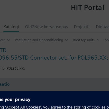
HIT Portal
Katalogi
Old2New korvausopas
Projektit
Digitaa
eet
Ventilation and air-conditioning
Roof top units
Ac
STD
096.55/STD Connector set; for POL965.XX;
, for POL965.XX.
atio