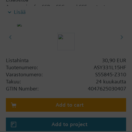
Accessories for SSB.., SSC.. and SSF.. actuators
Lisää
Listahinta
30,90 EUR
Tuotenumero:
ASY331L15HF
Varastonumero:
S55845-Z310
Takuu:
24 kuukautta
GTIN Number:
4047625030407
Add to cart
Add to project