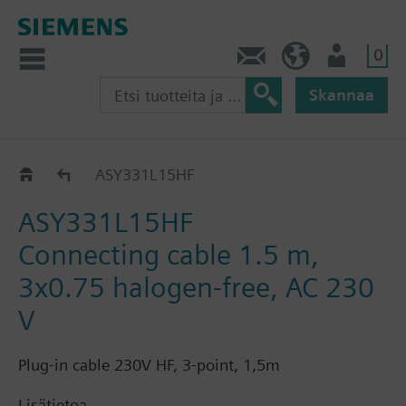
0
Ota yhteyttä
FI (fi)
Käyttäjä
Skannaa
ASY1..
ASY331L15HF
ASY331L15HF
Connecting cable 1.5 m,
3x0.75 halogen-free, AC 230
V
Plug-in cable 230V HF, 3-point, 1,5m
Lisätietoa