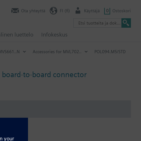
Ota yhteyttä
FI (fi)
Käyttäjä
0
Ostoskori
linen luettelo
Infokeskus
 MVS661..N
Accessories for MVL702..
POL094.M5/STD
 board-to-board connector