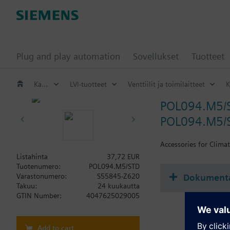
Plug and play automation
Sovellukset
Tuotteet
Katalogi
LVI-tuotteet
Venttiilit ja toimilaitteet
K
POL094.M5/
POL094.M5/ST
Accessories for Clim
Listahinta
37,72 EUR
Tuotenumero:
POL094.M5/STD
Dokumenta
Varastonumero:
S55845-Z620
Takuu:
24 kuukautta
GTIN Number:
4047625029005
Add to cart