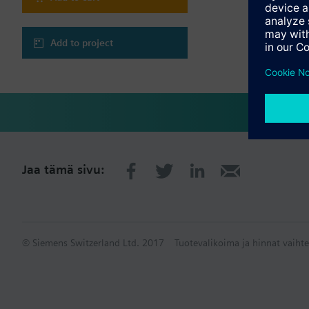
Add to project
Jaa tämä sivu:
© Siemens Switzerland Ltd. 2017
Tuotevalikoima ja hinnat vaihte