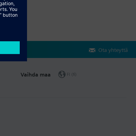
Ota yhteyttä
Vaihda maa
FI (fi)