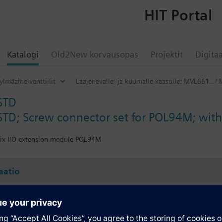
HIT Portal
Katalogi
Old2New korvausopas
Projektit
Digitaa
ylmäaine-venttiilit
Laajenevalle- ja kuumalle kaasulle: MVL661.. /
STD
D; Screw connector set for POL94M; with
atix I/O extension module POL94M
atio