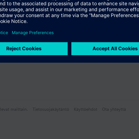
levat maittain.
Tietosuojakäytäntö
Käyttöehdot
Ota yhteyttä