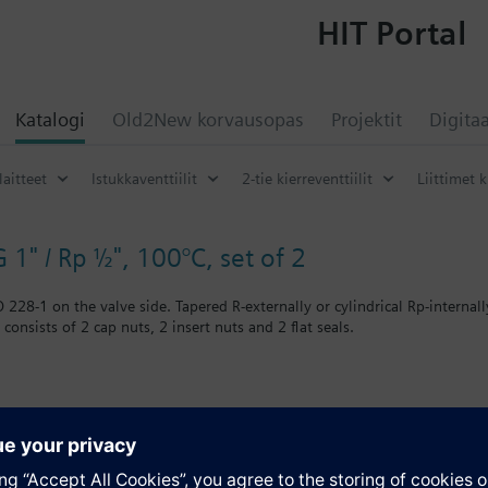
HIT Portal
Katalogi
Old2New korvausopas
Projektit
Digitaa
laitteet
Istukkaventtiilit
2-tie kierreventtiilit
Liittimet k
G 1" / Rp ½", 100°C, set of 2
O 228-1 on the valve side. Tapered R-externally or cylindrical Rp-internal
 consists of 2 cap nuts, 2 insert nuts and 2 flat seals.
hreaded.
P47.. valves, order 2 sets of ALG..2B fittings.
atio