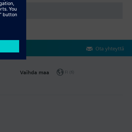
Ota yhteyttä
Vaihda maa
FI (fi)