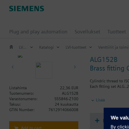
Plug and play automation
Sovellukset
Tuotteet
LVI-tuotteet
Katalogi
LVI-tuotteet
Venttiilit ja toimi
ALG152B
Brass fitting 
Cylindric thread to IS
Each fitting set ALG..2
Listahinta
22,36 EUR
Tuotenumero:
ALG152B
Lisätietoa
Varastonumero:
S55846-Z100
Lisää
Pipe side internally t
Takuu:
24 kuukautta
For the VMP45.. and VM
GTIN Number:
7612914066008
Dokumenta
Add to cart