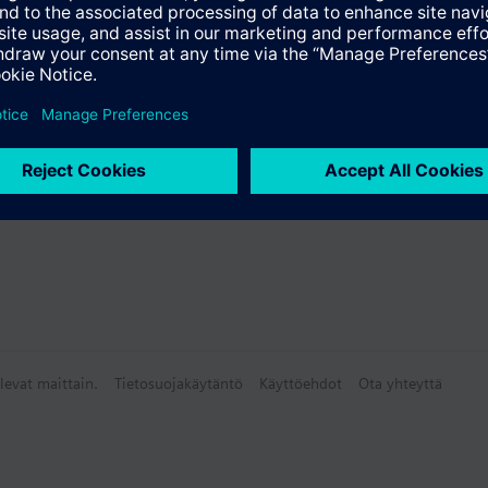
yhteenveto
levat maittain.
Tietosuojakäytäntö
Käyttöehdot
Ota yhteyttä