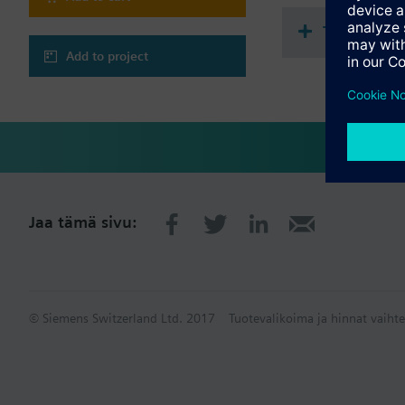
Tekninen 
Add to project
Jaa tämä sivu:
© Siemens Switzerland Ltd. 2017
Tuotevalikoima ja hinnat vaihte