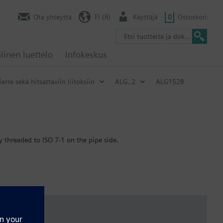
Ota yhteyttä
FI (fi)
Käyttäjä
0
Ostoskori
linen luettelo
Infokeskus
ierre sekä hitsattaviin liitoksiin
ALG..2
ALG152B
ly threaded to ISO 7-1 on the pipe side.