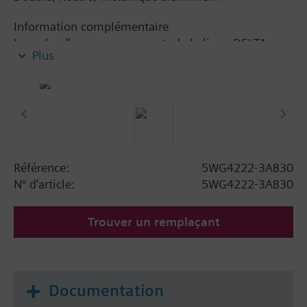
Information complémentaire
Le cadre d'accompagnement, de la ligne DELTA ou
Plus
de la gamme DELTA miro, doit être commandé
séparément. Voir le chapitre Postes d'affichage et de
fonctionnement.
Référence:
5WG4222-3AB30
N° d'article:
5WG4222-3AB30
Trouver un remplaçant
Documentation