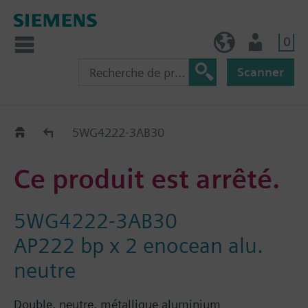
0
FR (fr)
Utilisateur
Scanner
Old2New
5WG4222-3AB30
Ce produit est arrêté.
5WG4222-3AB30
AP222 bp x 2 enocean alu.
neutre
Double, neutre, métallique aluminium