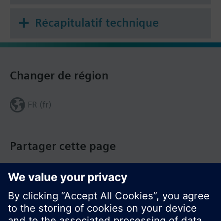
Récapitulatif technique
Changer de région
FR (fr)
Partager cette page