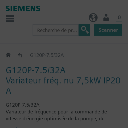
0
FR (fr)
Utilisateur
Scanner
G120P..2A
G120P-7.5/32A
G120P-7.5/32A
Variateur fréq. nu 7,5kW IP20
A
G120P-7.5/32A
Variateur de fréquence pour la commande de
vitesse d'énergie optimisée de la pompe, du
compresseur et des moteurs de ventilateur dans les