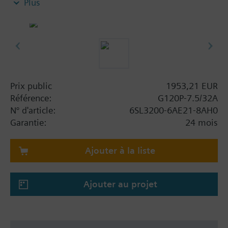
Plus
applications de gestion technique des bâtiments,
notamment : module de puissance PM230, unité de
commande CU230P-2-BT avec tôle de blindage sans
panneau.
Information complémentaire
Lors de l'utilisation d'un kit de blindage pour le
Prix public
1953,21 EUR
module d'alimentation, la hauteur totale augmente
Référence:
G120P-7.5/32A
comme suit : FSAA : 80 mm ; FSB : 78 mm ; FSC :
N° d'article:
6SL3200-6AE21-8AH0
77 mm ; FSD, FSE, FSF : 123 mm.
Garantie:
24 mois
La profondeur augmente de 10 mm lorsqu'on
utilise un BOP-2 et de 20 mm lorsqu'on utilise un
Ajouter à la liste
IOP-2.
Ajouter au projet