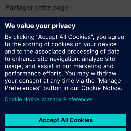
Partager cette page
© Siemens Switzerland Ltd. Building Technologies
Group - 2016
Le portefeuille des produits peut varier en
fonction du pays
| Protection des données