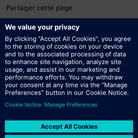
Partager cette page
© Siemens Switzerland Ltd. Building Technologies
Group - 2016
Le portefeuille des produits peut varier en
fonction du pays
| Protection des données