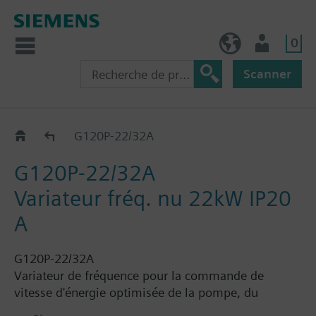
0
FR (fr)
Utilisateur
Scanner
G120P..2A
G120P-22/32A
G120P-22/32A
Variateur fréq. nu 22kW IP20
A
G120P-22/32A
Variateur de fréquence pour la commande de
vitesse d'énergie optimisée de la pompe, du
compresseur et des moteurs de ventilateur dans les