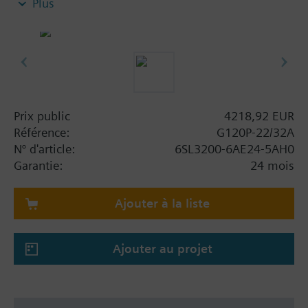
Plus
applications de gestion technique des bâtiments,
notamment : module de puissance PM230, unité de
commande CU230P-2-BT avec tôle de blindage sans
panneau.
Information complémentaire
Lors de l'utilisation d'un kit de blindage pour le
Prix public
4218,92 EUR
module d'alimentation, la hauteur totale augmente
Référence:
G120P-22/32A
comme suit : FSAA : 80 mm ; FSB : 78 mm ; FSC :
N° d'article:
6SL3200-6AE24-5AH0
77 mm ; FSD, FSE, FSF : 123 mm.
Garantie:
24 mois
La profondeur augmente de 10 mm lorsqu'on
utilise un BOP-2 et de 20 mm lorsqu'on utilise un
Ajouter à la liste
IOP-2.
Ajouter au projet