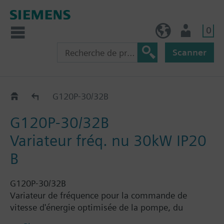
0
FR (fr)
Utilisateur
Scanner
G120P..2B
G120P-30/32B
G120P-30/32B
Variateur fréq. nu 30kW IP20
B
G120P-30/32B
Variateur de fréquence pour la commande de
vitesse d'énergie optimisée de la pompe, du
compresseur et des moteurs de ventilateur dans les