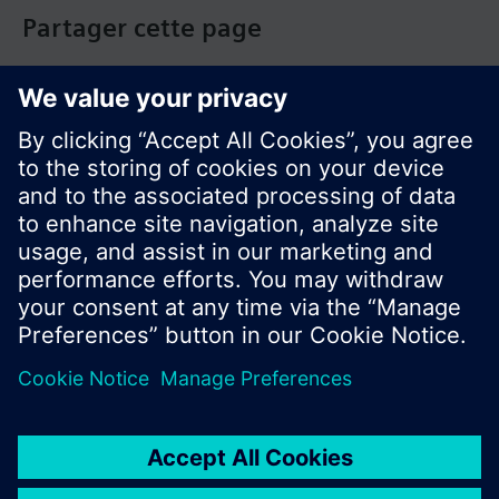
Partager cette page
© Siemens Switzerland Ltd. Building Technologies
Group - 2016
Le portefeuille des produits peut varier en
fonction du pays
| Protection des données