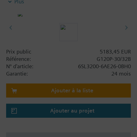
Plus
applications de gestion technique des bâtiments,
notamment : module de puissance PM230, unité de
commande CU230P-2-BT avec tôle de blindage sans
panneau.
Information complémentaire
Lors de l'utilisation d'un kit de blindage pour le
Prix public
5183,45 EUR
module d'alimentation, la hauteur totale augmente
Référence:
G120P-30/32B
comme suit : FSAA : 80 mm ; FSB : 78 mm ; FSC :
N° d'article:
6SL3200-6AE26-0BH0
77 mm ; FSD, FSE, FSF : 123 mm.
Garantie:
24 mois
La profondeur augmente de 10 mm lorsqu'on
utilise un BOP-2 et de 20 mm lorsqu'on utilise un
Ajouter à la liste
IOP-2.
Ajouter au projet