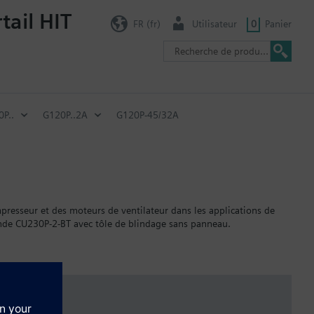
tail HIT
FR (fr)
Utilisateur
0
Panier
P..
G120P..2A
G120P-45/32A
resseur et des moteurs de ventilateur dans les applications de
de CU230P-2-BT avec tôle de blindage sans panneau.
augmente comme suit : FSAA : 80 mm ; FSB : 78 mm ; FSC : 77 mm ;
n IOP-2.