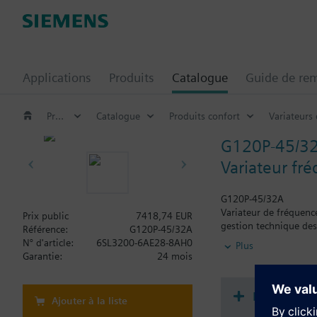
Applications
Produits
Catalogue
Guide de re
Produits confort
Catalogue
Produits confort
Variateurs 
G120P-45/3
Variateur fr
G120P-45/32A
Variateur de fréquenc
Prix public
7418,74 EUR
gestion technique de
Référence:
G120P-45/32A
N° d'article:
6SL3200-6AE28-8AH0
Plus
Information complém
Garantie:
24 mois
Lors de l'utilisation
FSD, FSE, FSF : 123 
La profondeur augment
Documenta
Ajouter à la liste