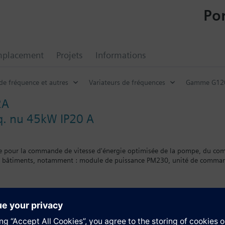
Por
mplacement
Projets
Informations
de fréquence et autres
Variateurs de fréquences
Gamme G120
2A
éq. nu 45kW IP20 A
e pour la commande de vitesse d'énergie optimisée de la pompe, du comp
s bâtiments, notamment : module de puissance PM230, unité de comman
entaire
 d'un kit de blindage pour le module d'alimentation, la hauteur totale 
mm.
e de 10 mm lorsqu'on utilise un BOP-2 et de 20 mm lorsqu'on utilise u
tion