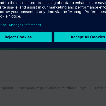
tif technique
s multiples
ntal compatible
Le portefeuille des produits peut varier en fonction du pays
| Protecti