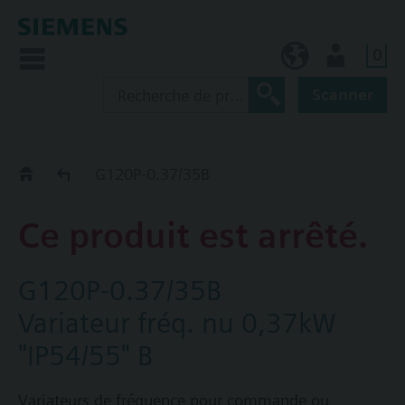
0
FR (fr)
Utilisateur
Scanner
Old2New
G120P-0.37/35B
Ce produit est arrêté.
G120P-0.37/35B
Variateur fréq. nu 0,37kW
"IP54/55" B
Variateurs de fréquence pour commande ou