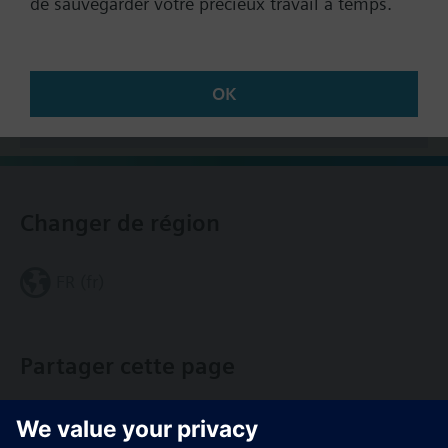
de sauvegarder votre précieux travail à temps.
Contrôle de rupture de courroie
Régulation multizone
Récapitulatif technique
Mode Eco
Communication vers le système de supervision
OK
TM
Desigo
Accessoires multiples
Information complémentaire
When using a BOP-2 or Blanking Cover the depth
increases by 5 mm, and with an IOP 15 mm.
Changer de région
Remarque
Pupite opérateur à commander séparément
FR (fr)
Partager cette page