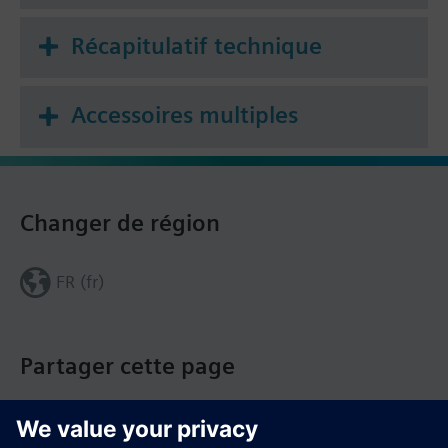
Contrôle de rupture de courroie
Régulation multizone
Récapitulatif technique
Mode Eco
Communication vers le système de supervision
TM
Desigo
Accessoires multiples
Information complémentaire
When using a BOP-2 or Blanking Cover the depth
increases by 5 mm, and with an IOP 15 mm.
Changer de région
Remarque
Pupite opérateur à commander séparément
FR (fr)
Partager cette page