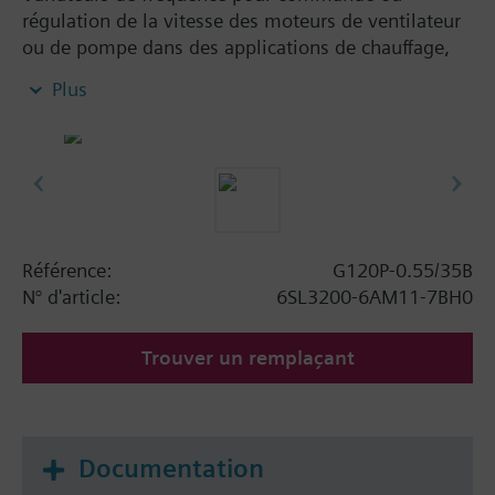
régulation de la vitesse des moteurs de ventilateur
ou de pompe dans des applications de chauffage,
ventilation et climatisation.
Plus
Protections électriques intégrées :
Surtension et sous-tension
Température du moteur avec CTP via entrée
spéciale
Court-circuit
Défaut à la terre
Surtempérature du moteur et du variateur
Référence:
G120P-0.55/35B
2
Surcharge I
T
N° d'article:
6SL3200-6AM11-7BH0
Fonctions :
Trouver un remplaçant
Pré-paramétrage pour mise en service rapide
Régulateur PID interne pour température,
pression, qualité d'air ...
Bypasse variateur
Documentation
Cascade de 1 à 4 pompes ou ventilateurs