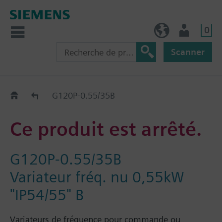
0
FR (fr)
Utilisateur
Scanner
Old2New
G120P-0.55/35B
Ce produit est arrêté.
G120P-0.55/35B
Variateur fréq. nu 0,55kW
"IP54/55" B
Variateurs de fréquence pour commande ou