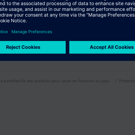
Le portefeuille des produits peut varier en fonction du pays
| Protecti