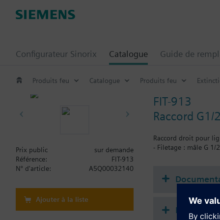
Configurateur Sinorix
Catalogue
Guide de remp
Produits feu
Catalogue
Produits feu
Extinct
FIT-913
Raccord G1/
Raccord droit pour li
- Filetage : mâle G 1
Prix public
sur demande
Référence:
FIT-913
N° d'article:
A5Q00032140
Documenta
Ajouter à la liste
Récapitula