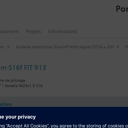
Por
lacement
Projets
Informations
ion
Système d'extinction Sinorix® NXN régulé CDT-IG-x-300
P
2m-S16f FIT-913
gne de pilotage
/2" / femelle M24x1.5 S16
tion
tif technique