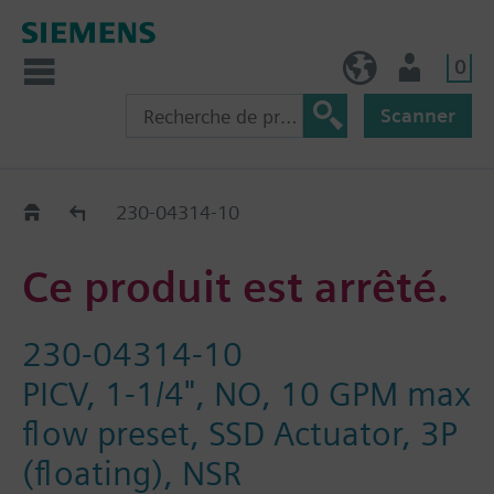
0
FR (fr)
Utilisateur
Scanner
Old2New
230-04314-10
Ce produit est arrêté.
230-04314-10
PICV, 1-1/4", NO, 10 GPM max
flow preset, SSD Actuator, 3P
(floating), NSR