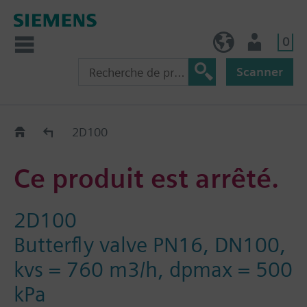
0
FR (fr)
Utilisateur
Scanner
Old2New
2D100
Ce produit est arrêté.
2D100
Butterfly valve PN16, DN100,
kvs = 760 m3/h, dpmax = 500
kPa