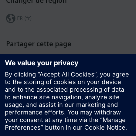
Changer de région
FR (fr)
Partager cette page
© Siemens Switzerland Ltd. Building Technologies
Group - 2016