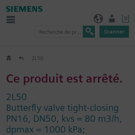
0
FR (fr)
Utilisateur
Scanner
Old2New
2L50
Ce produit est arrêté.
2L50
Butterfly valve tight-closing
PN16, DN50, kvs = 80 m3/h,
dpmax = 1000 kPa;