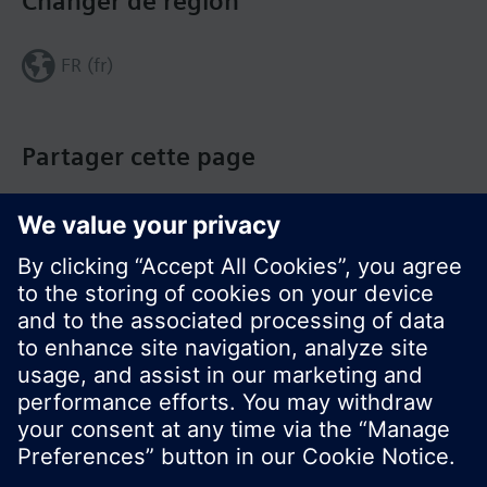
Changer de région
FR (fr)
Partager cette page
© Siemens Switzerland Ltd. Building Technologies
Group - 2016