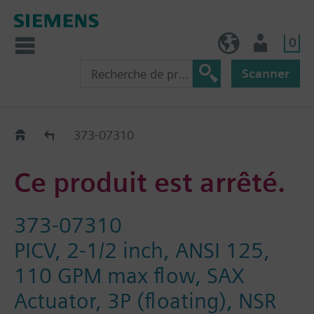
0
FR (fr)
Utilisateur
Scanner
Old2New
373-07310
Ce produit est arrêté.
373-07310
PICV, 2-1/2 inch, ANSI 125,
110 GPM max flow, SAX
Actuator, 3P (floating), NSR