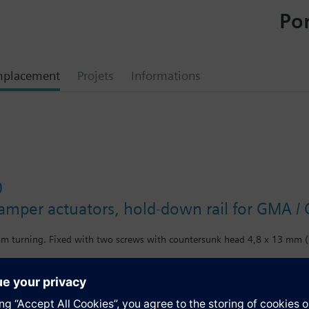
Por
mplacement
Projets
Informations
0
damper actuators, hold-down rail for GMA /
rom turning. Fixed with two screws with countersunk head 4,8 x 13 mm 
tion