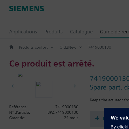
Applications
Produits
Catalogue
Guide de re
Produits confort
Old2New
7419000130
Ce produit est arrêté.
741900013
Spare part, 
Keeps the actuator f
Référence:
7419000130
N° d'article:
BPZ:7419000130
Documenta
Garantie:
24 mois