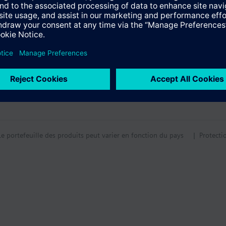
Le portefeuille des produits peut varier en fonction du pays
| Protecti