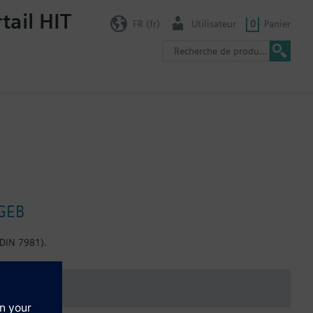
tail HIT
FR (fr)
Utilisateur
0
Panier
 GEB
(DIN 7981).