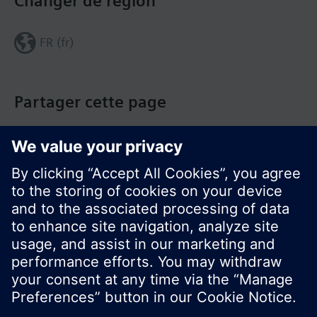
Changer de région
FR (fr)
Partager cette page
© Siemens Switzerland Ltd. Building Technologies
Group - 2016