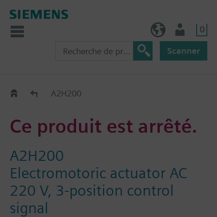
0
FR (fr)
Utilisateur
Scanner
Old2New
A2H200
Ce produit est arrêté.
A2H200
Electromotoric actuator AC
220 V, 3-position control
signal