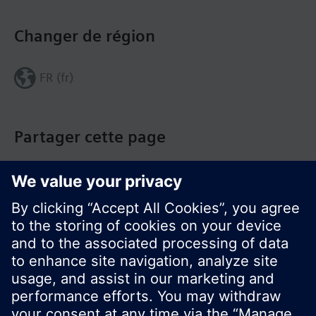
Changer de région
FR (fr)
Partager cette page
© Siemens Switzerland Ltd. Building Technologies