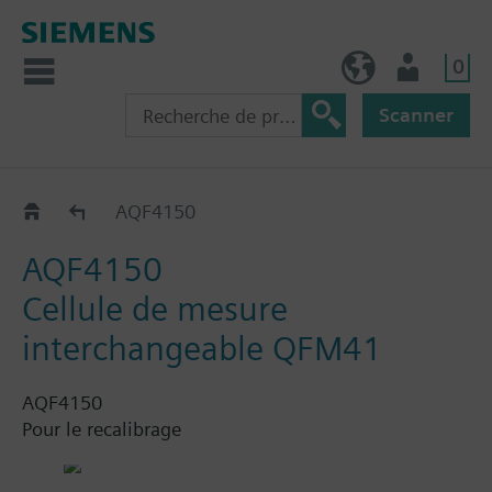
0
FR (fr)
Utilisateur
Scanner
Accessoires pour QFA..
AQF4150
AQF4150
Cellule de mesure
interchangeable QFM41
AQF4150
Pour le recalibrage