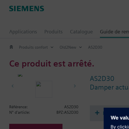
Applications
Produits
Catalogue
Guide de re
Produits confort
Old2New
AS2D30
Ce produit est arrêté.
AS2D30
Damper actua
Référence:
AS2D30
Documenta
N° d'article:
BPZ:AS2D30