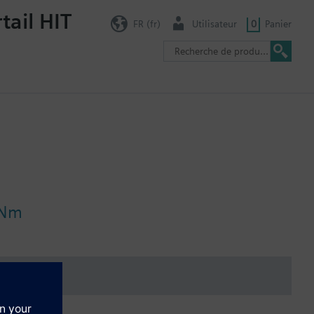
tail HIT
FR (fr)
Utilisateur
0
Panier
 Nm