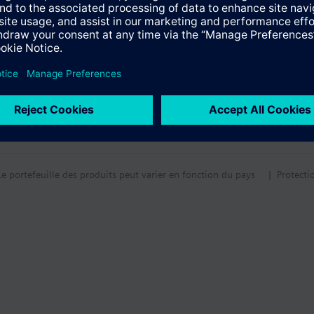
Le portefeuille des produits peut varier en fonction du pays
| Protecti