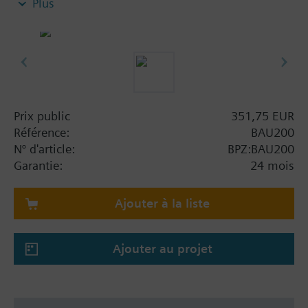
Plus
Avec affichage LED
Le signal d'entrée (type de signal et plage de
mesure) peut être réglé à l'aide de touches
Pour tous les capteurs Siemens Building
Technologies (LG-Ni 1000, T1, PT100, PT 1000,
0 ... 10 V)
Prix public
351,75 EUR
Référence:
BAU200
N° d'article:
BPZ:BAU200
Garantie:
24 mois
Ajouter à la liste
Ajouter au projet