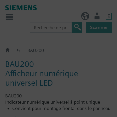
0
FR (fr)
Utilisateur
Scanner
Afficheur BAU200
BAU200
BAU200
Afficheur numérique
universel LED
BAU200
Indicateur numérique universel à point unique
Convient pour montage frontal dans le panneau
de commande.