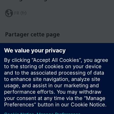
FR (fr)
Partager cette page
© Siemens Switzerland Ltd. Building Technologies
Group - 2016