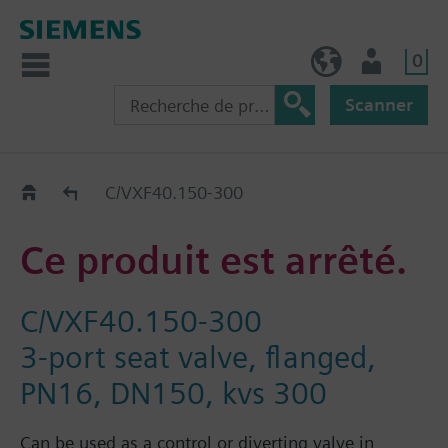
0
FR (fr)
Utilisateur
Scanner
Old2New
C/VXF40.150-300
Ce produit est arrêté.
C/VXF40.150-300
3-port seat valve, flanged,
PN16, DN150, kvs 300
Can be used as a control or diverting valve in