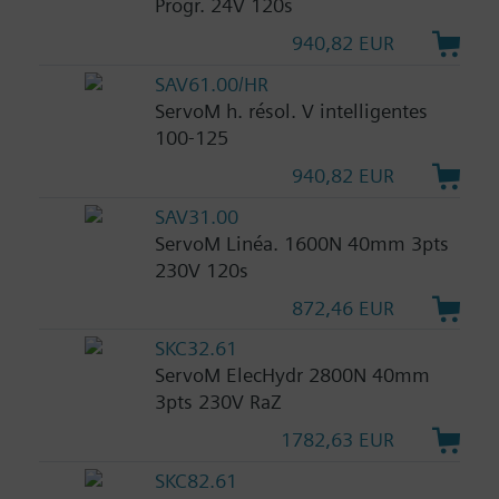
Progr. 24V 120s
940,82 EUR
SAV61.00/HR
ServoM h. résol. V intelligentes
100-125
940,82 EUR
SAV31.00
ServoM Linéa. 1600N 40mm 3pts
230V 120s
872,46 EUR
SKC32.61
ServoM ElecHydr 2800N 40mm
3pts 230V RaZ
1782,63 EUR
SKC82.61