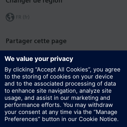
Changer de région
FR (fr)
Partager cette page
© Siemens Switzerland Ltd. Building Technologies
Group - 2016