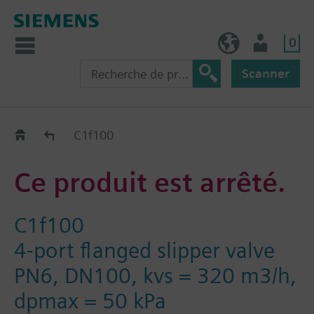
0
FR (fr)
Utilisateur
Scanner
Old2New
C1f100
Ce produit est arrêté.
C1f100
4-port flanged slipper valve
PN6, DN100, kvs = 320 m3/h,
dpmax = 50 kPa