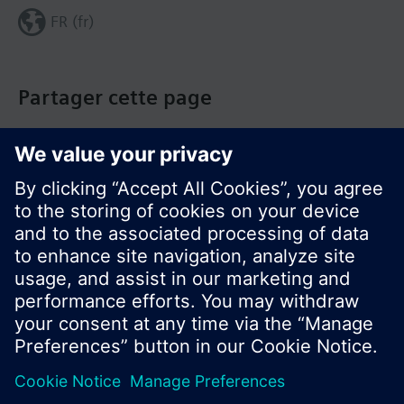
FR (fr)
Partager cette page
© Siemens Switzerland Ltd. Building Technologies
Group - 2016
Le portefeuille des produits peut varier en
fonction du pays