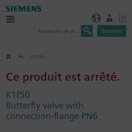
0
FR (fr)
Utilisateur
Scanner
Old2New
K1f50
Ce produit est arrêté.
K1f50
Butterfly valve with
connection-flange PN6