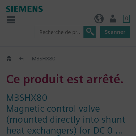
0
FR (fr)
Utilisateur
Scanner
Old2New
M3SHX80
Ce produit est arrêté.
M3SHX80
Magnetic control valve
(mounted directly into shunt
heat exchangers) for DC 0 ...