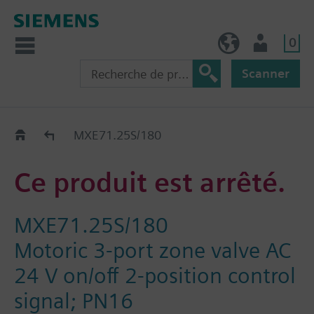
0
FR (fr)
Utilisateur
Scanner
Old2New
MXE71.25S/180
Ce produit est arrêté.
MXE71.25S/180
Motoric 3-port zone valve AC
24 V on/off 2-position control
signal; PN16