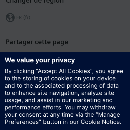
Changer de région
FR (fr)
Partager cette page
© Siemens Switzerland Ltd. Building Technologies
Group - 2016