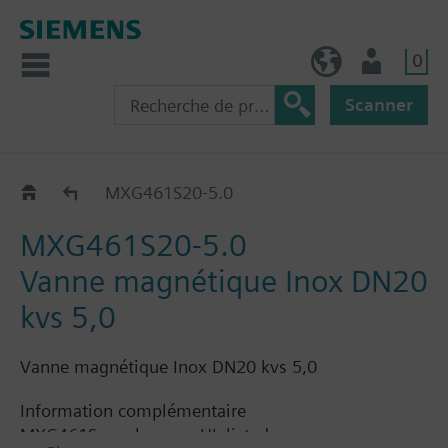
0
FR (fr)
Utilisateur
Scanner
Catalogue
MXG461S20-5.0
MXG461S20-5.0
Vanne magnétique Inox DN20
kvs 5,0
Vanne magnétique Inox DN20 kvs 5,0
Information complémentaire
MXG461S... valves are UL listed.