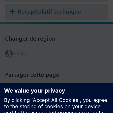
Récapitulatif technique
Changer de région
FR (fr)
Partager cette page