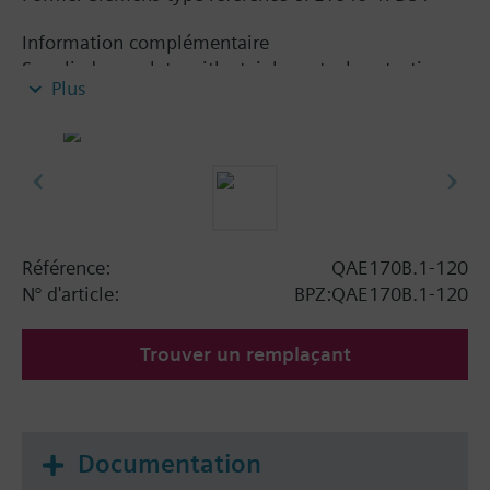
Information complémentaire
Supplied complete with stainless steel protection
Plus
pocket.
Référence:
QAE170B.1-120
N° d'article:
BPZ:QAE170B.1-120
Trouver un remplaçant
Documentation