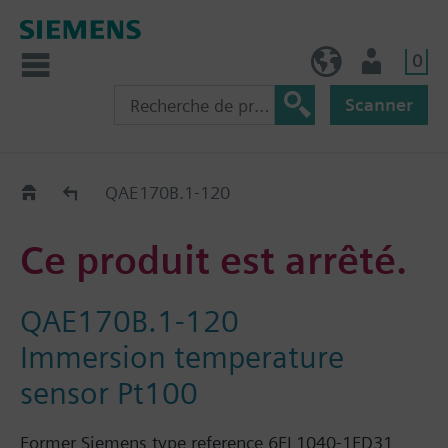
0
FR (fr)
Utilisateur
Scanner
Old2New
QAE170B.1-120
Ce produit est arrêté.
QAE170B.1-120
Immersion temperature
sensor Pt100
Former Siemens type reference 6FL1040-1FD31