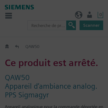
0
FR (fr)
Utilisateur
Scanner
Old2New
QAW50
Ce produit est arrêté.
QAW50
Appareil d‘ambiance analog.
PPS Sigmagyr
Appareil analogique pour la commande déportée en