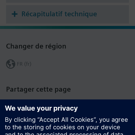
Récapitulatif technique
Changer de région
FR (fr)
Partager cette page