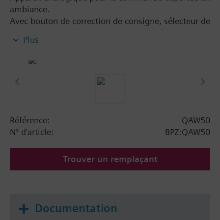
ambiance.
Avec bouton de correction de consigne, sélecteur de
régime de température et touche de présence pour
Plus
enclenchement manuel du programme d'économie.
Information complémentaire
Pour régulateurs Sigmagyr® RVP Série 200, 300 et
RVL Série 400
Remarque
Référence:
QAW50
Appareil d‘ambiance analogique Sigmagyr®
N° d'article:
BPZ:QAW50
Trouver un remplaçant
Documentation