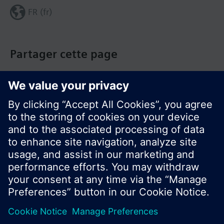
FR (fr)
Partager cette page
© Siemens Switzerland Ltd. Building Technologies
Group - 2016
Le portefeuille des produits peut varier en
fonction du pays