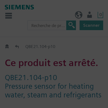
0
FR (fr)
Utilisateur
Scanner
Old2New
QBE21.104-p10
Ce produit est arrêté.
QBE21.104-p10
Pressure sensor for heating
water, steam and refrigerants