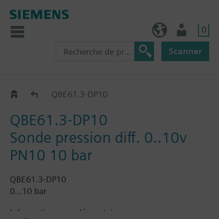
0
FR (fr)
Utilisateur
Scanner
QBE61.3-DP..
QBE61.3-DP10
QBE61.3-DP10
Sonde pression diff. 0..10v
PN10 10 bar
QBE61.3-DP10
0...10 bar
Information complémentaire