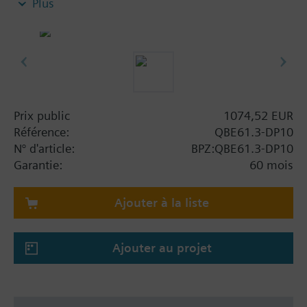
Plus
Ne convient pas à l'ammoniac et aux fréons.
Remarque
Sondes IP54 pour liquides et gaz (différentiels
jusqu'à 10 bar)
Prix public
1074,52 EUR
Référence:
QBE61.3-DP10
N° d'article:
BPZ:QBE61.3-DP10
Garantie:
60 mois
Ajouter à la liste
Ajouter au projet